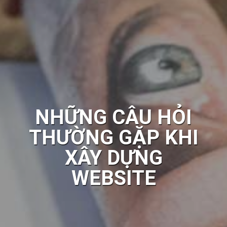
NHỮNG CÂU HỎI
THƯỜNG GẶP KHI
XÂY DỰNG
WEBSITE