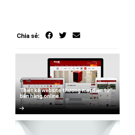
Chia sẻ:
Chi tiết
Thiết kế website thương mại điện tử
bán hàng online