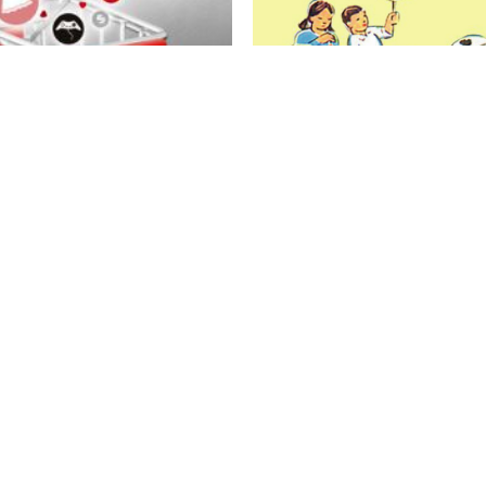
G KÝ WEBSITE
CHIẾN LƯỢC 
?
TỔNG THỂ DỊP
Xem thêm
10
11
12
13
›
© 2020 Pubweb. All rights reserved.