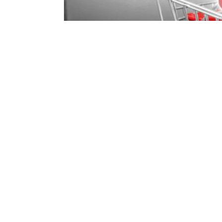
TẠI SAO BẠN NÊN ĐĂN
THƯƠNG MẠI ĐIỆN TỬ 
Xem thêm
‹
1
2
...
5
6
7
8
9