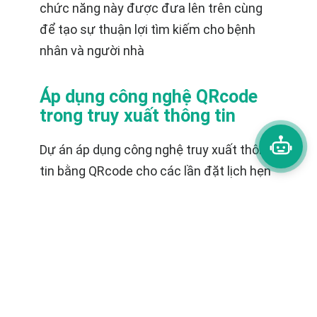
chức năng này được đưa lên trên cùng
để tạo sự thuận lợi tìm kiếm cho bệnh
nhân và người nhà
Áp dụng công nghệ QRcode
trong truy xuất thông tin
Dự án áp dụng công nghệ truy xuất thông
tin bằng QRcode cho các lần đặt lịch hẹn
khám, giúp bệnh nhân sau khi đặt lịch
xong không cần mang giấy tờ cũng như
chứng từ đến bệnh viện. Tại lễ tân tiếp
đón bệnh nhân chỉ cần xuất QRcode đã
được gửi qua email đăng ký để làm thủ
tục khám chữa bệnh.