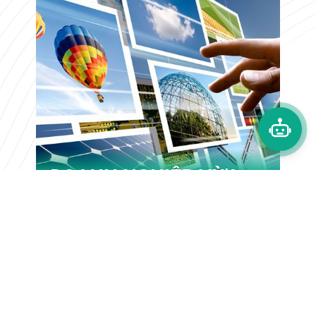
DOANH NGHIỆP VỪA
VÀ NHỎ CÓ NÊN XÂY
DỰNG WEBSITE?
Xem thêm