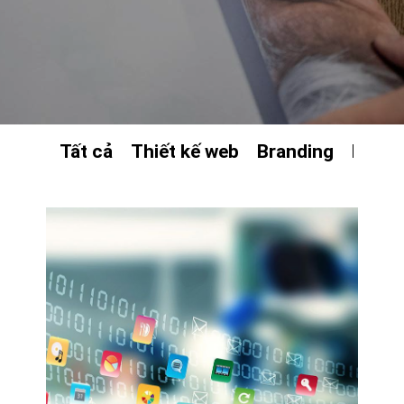
Tất cả
Thiết kế web
Branding
Dịch 