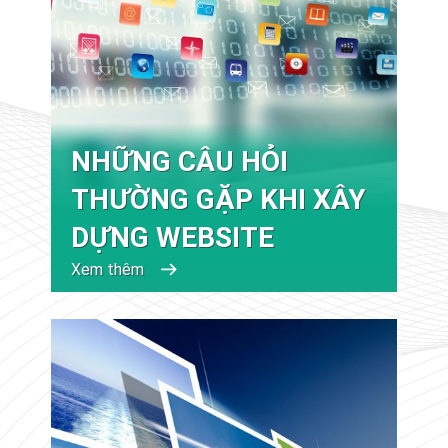
NHỮNG CÂU HỎI
THƯỜNG GẶP KHI XÂY
DỰNG WEBSITE
Xem thêm