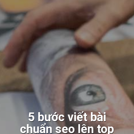
5 bước viết bài
chuẩn seo lên top