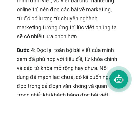
mình định viết, VD viết bài cho marketing
online thì nên đọc các bài về marketing,
từ đó có lượng từ chuyên nghành
marketing tương ứng thì lúc viết chúng ta
sẽ có nhiều lựa chọn hơn.
Bước 4
: Đọc lại toàn bộ bài viết của mình
xem đã phù hợp với tiêu đề, từ khóa chính
và các từ khóa mở rộng hay chưa. Nội
dung đã mạch lạc chưa, có lôi cuốn người
đọc trong cả đoạn văn không và quan
trọng nhất khi khách hàng đọc bài viết
của mình xong có quyết định mua hàng
không? Kiểm tra lại toàn bộ các hyperlink
(internal link lẫn external link) xem có
chuyển hướng đến chính xác trang mà