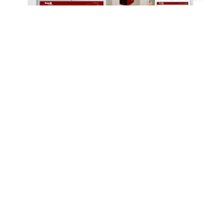
Thiết kế website chuyên nghiệp là thế nào?
Tiêu chí nào đánh giá một công ty thiết kế
website chuyên nghiệp, lợi ích khi lựa chọn đúng
công ty thiết kế website chuyên nghiệp.
Website cần tương đồng với thương hiệu mà nó
đại diện.