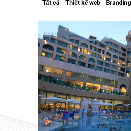
Tất cả
Thiết kế web
Brandin