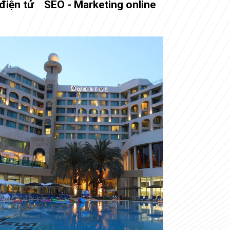
điện tử
SEO - Marketing online
Đào tạo SEO 