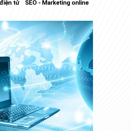
điện tử
SEO - Marketing online
Đào tạo SEO 