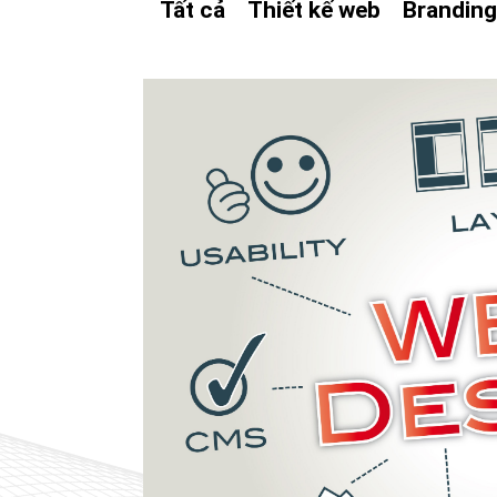
Tất cả
Thiết kế web
Brandin