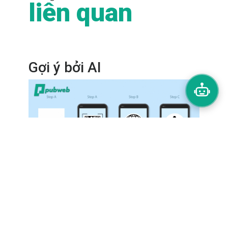
liên quan
Gợi ý bởi AI
Thiết kế website landing page giới thiệu sự
kiện hội thảo Acca-vietnam
0đ